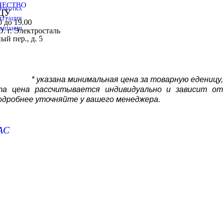
ЧЕСТВО
АЗРАБОТКА
ЦУ
ТЕГРАЦИЯ
 до 19.00
ОМПАНИИ
. г. Электросталь
й пер., д. 5
* указана минимальная цена за товарную еденицу,
та цена рассчитывается индивидуально и зависит от
подробнее уточняйте у вашего менеджера.
АС