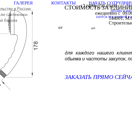
ГАЛЕРЕЯ
КОНТАКТЫ
НАЧАТЬ СОТРУДНИ
+7 (499) 350-16-00
Р
СТОИМОСТЬ ЗА ЕДИНИ
льство в России
ДИЗАЙН И ИН
ежедневно с 09.00
сли сантехники
ЗАПУСК РЕКЛАМНОЙ К
144001, М.О
ой Европе
Строительны
от
руб.
для каждого нашего клиен
обьема и частоты закупок, 
ЗАКАЗАТЬ ПРЯМО СЕЙЧ