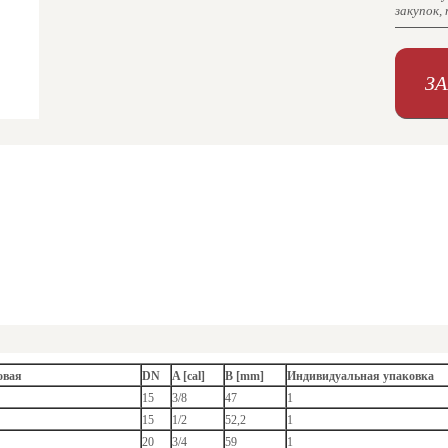
закупок,
З
овая
DN
A [cal]
B [mm]
Индивидуальная упаковка
15
3/8
47
1
15
1/2
52,2
1
20
3/4
59
1