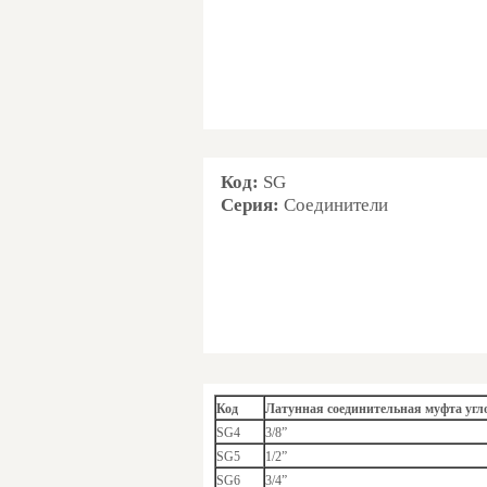
Код:
SG
Серия:
Соединители
Код
Латунная соединительная муфта угл
SG4
3/8”
SG5
1/2”
SG6
3/4”