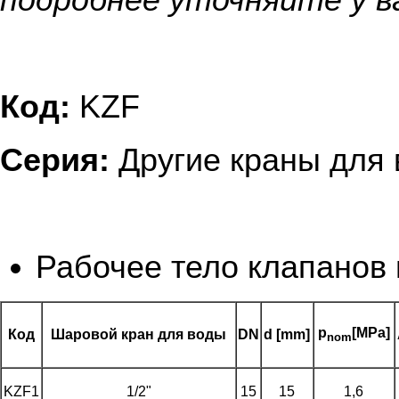
подробнее уточняйте у в
Код:
KZF
Серия:
Другие краны для
Рабочее тело клапанов
p
[MPa]
Код
Шаровой кран для воды
DN
d [mm]
nom
KZF1
1/2"
15
15
1,6