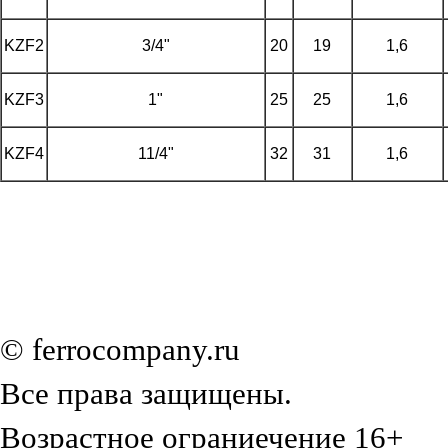
KZF2
3/4"
20
19
1,6
KZF3
1"
25
25
1,6
KZF4
11/4"
32
31
1,6
© ferrocompany.ru
Все права защищены.
Возрастное ограниечение 16+