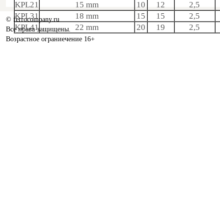
KPL21
15 mm
10
12
2,5
KPL31
18 mm
15
15
2,5
© ferrocompany.ru
KPL41
22 mm
20
19
2,5
Все права защищены.
Возрастное ограниечение 16+