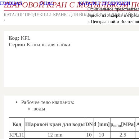
ШАРОВОЙ КРАН С МОТЫЛЬКОМ П
ГЛАВНАЯ
О НАС
КАТАЛОГ ПРОДУКЦИИ
Официальное представител
Й
КАТАЛОГ ПРОДУКЦИИ
КРАНЫ ДЛЯ ВОДЫ /
КРАНЫ ДЛЯ ПА
КИ 
одного из лидеров в отрас
/
в Центральной и Восточно
Код:
KPL
Серия:
Клапаны для пайки
Рабочее тело клапанов:
воды
Код
Шаровой кран для воды
DN
d [mm]
p
[MPa]
nom
KPL11
12 mm
10
10
2,5