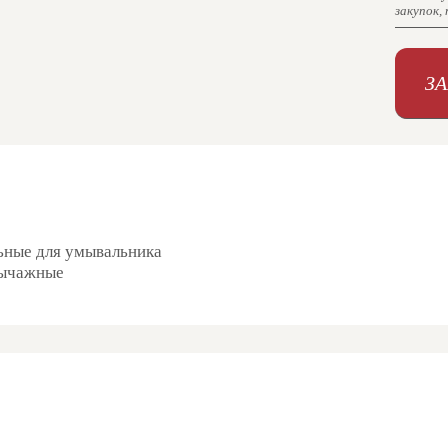
закупок,
З
ьные для умывальника
ычажные