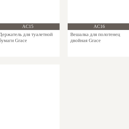
Новинка!
Новинка!
AC15
AC16
Держатель для туалетной
Вешалка для полотенец
бумаги Grace
двойная Grace
Новинка!