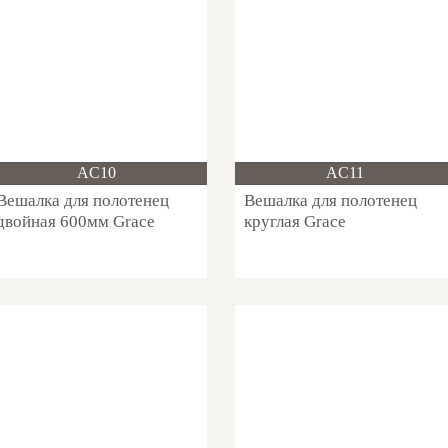
Новинка!
Новинка!
AC10
AC11
Вешалка для полотенец
Вешалка для полотенец
двойная 600мм Grace
круглая Grace