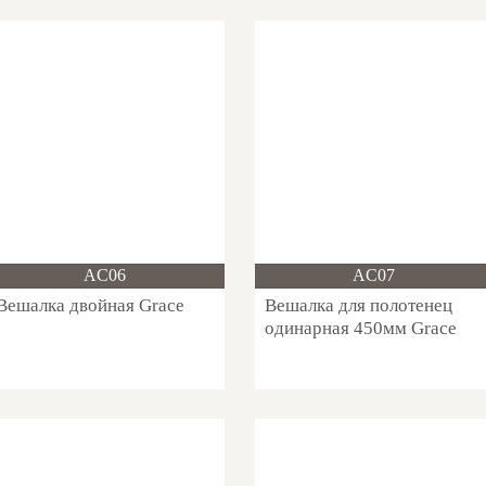
Новинка!
Новинка!
AC06
AC07
Вешалка двойная Grace
Вешалка для полотенец
одинарная 450мм Grace